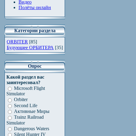
Видео
Полёты онлайн
Категории раздела
ORBITER
[85]
Будующее ОРБИТЕРА
[35]
Опрос
Какой раздел вас
заинтересовал?
Microsoft Flight
Simulator
Orbiter
Second Life
Активные Миры
Trainz Railroad
Simulator
Dangerous Waters
Silent Hunter IV