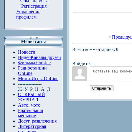
Забыл пароль
|
Регистрация
Управление
профилем
« Предыду
Меню сайта
Всего комментариев
:
0
Новости
ВидеоКаналы друзей
Фильмы OnLine
Войдите:
Радиостанции
OnLine
Мини-Игры OnLine
----------------
Отправить
Ж_У_Р_Н_А_Л
ОТКРЫТЫЙ
ЖУРНАЛ
Авто, мото
Братья наши
меньшие
Досуг, развлечения
Литературная
страничка