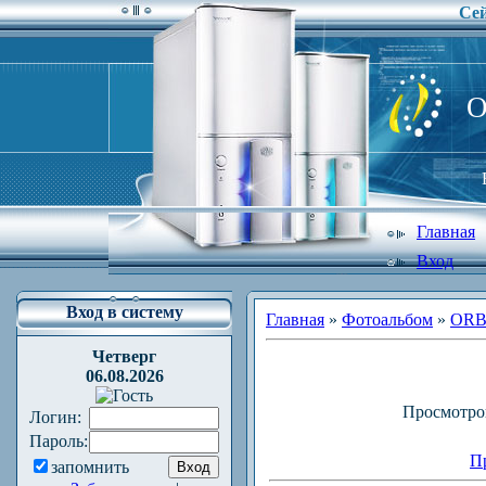
Сей
O
Главная
Вход
Вход в систему
Главная
»
Фотоальбом
»
ORB
Четверг
06.08.2026
Просмотро
Логин:
Пароль:
П
запомнить