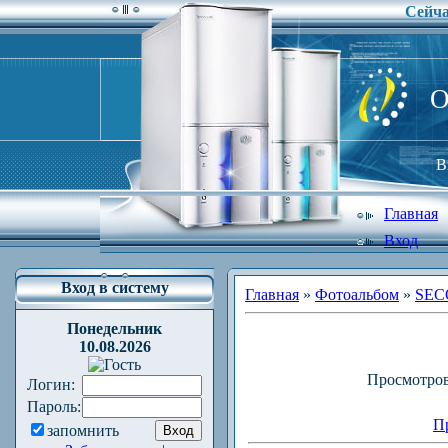
Сейча
O
В
Главная
Вход
Вход в систему
Главная
»
Фотоальбом
»
SEC
Понедельник
10.08.2026
Просмотро
Логин:
Пароль:
П
запомнить