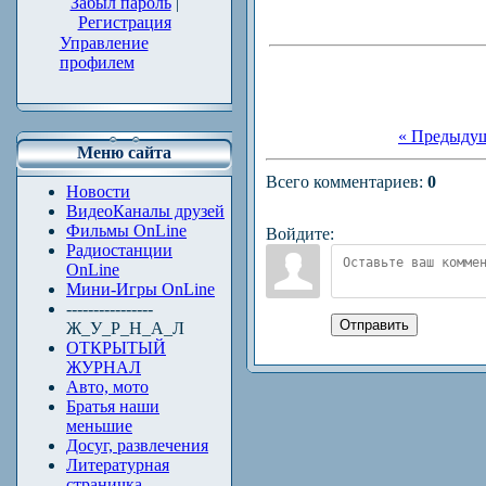
Забыл пароль
|
Регистрация
Управление
профилем
« Предыду
Меню сайта
Всего комментариев
:
0
Новости
ВидеоКаналы друзей
Фильмы OnLine
Войдите:
Радиостанции
OnLine
Мини-Игры OnLine
----------------
Отправить
Ж_У_Р_Н_А_Л
ОТКРЫТЫЙ
ЖУРНАЛ
Авто, мото
Братья наши
меньшие
Досуг, развлечения
Литературная
страничка