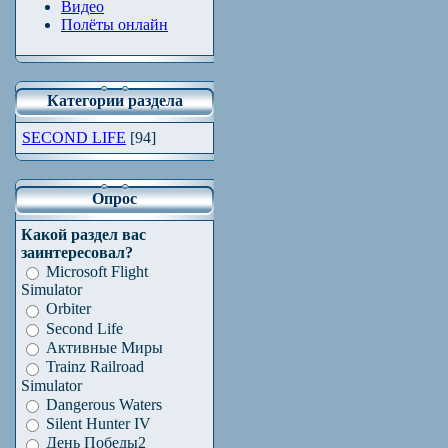
Видео
Полёты онлайн
Категории раздела
SECOND LIFE
[94]
Опрос
Какой раздел вас
заинтересовал?
Microsoft Flight
Simulator
Orbiter
Second Life
Активные Миры
Trainz Railroad
Simulator
Dangerous Waters
Silent Hunter IV
День Победы2