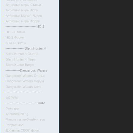
Активные миры Статьи
Активные миры Фото
Активные Миры - Видео
Активные миры Форум
--------------------------HOI2
HOI2 Статьи
HOI2 Форум
GTA 4 Статьи
----------------Silent Hunter 4
Silent Hunter 4 Статьи
Silent Hunter 4 Фото
Silent Hunter Видео
------------Dangerous Waters
Dangerous Waters Статьи
Dangerous Waters Форум
Dangerous Waters Фото
-------------------------------
ФОРУМ
---------------------------Фото
Фото дня
Автомобили :-)
Мягкие лапки-Улыбнитесь
Зверье мое
Добавить СВОИ фото