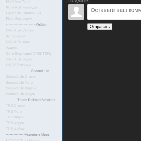
Войдите:
Flight Sim Фото
Фото RST команды
Flight Sim Справочник
Flight Sim Форум
------------------------Orbiter
Отправить
ORBITER Статьи
Астрономия
ORBITER Фото
Аддоны
Фото Будующее ОРБИТЕРа
ORBITER Видео
ORITER Форум
--------------------Second Life
Second Life Статьи
Second Life Фото
Second Life Видео-1
Second Life Форум
---------Trainz Railroad Simulator
TRS Статьи
TRS Фото
TRS Видео
TRS Форум
TRS Файлы
---------------Активные Миры
НОВОСТИ из Миров