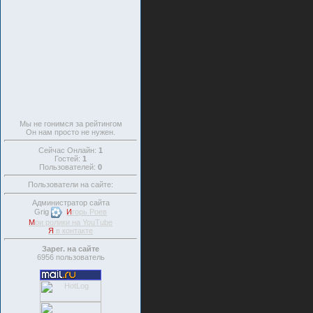
Мы не гонимся за рейтингом
Он нам просто не нужен.
Сейчас Онлайн:
1
Гостей:
1
Пользователей:
0
Пользователи на сайте:
Администратор сайта
Grig
И
горь Роев
М
ои ролики на YouTube
Я
в контакте
Зарег. на сайте
6956 пользователь