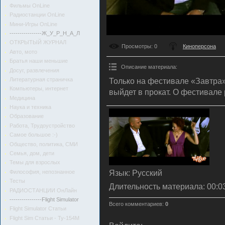
Фильмы OnLine
Радиостанции OnLine
Мини-Игры OnLine
----------------Ж_У_Р_Н_А_Л
ОТКРЫТЫЙ ЖУРНАЛ
Просмотры
: 0
Киноперсона
Авто, мото
Братья наши меньшие
Описание материала
:
Досуг, развлечения
Литературная страничка
Только на фестивале «Завтра»
Компьютеры, интернет
выйдет в прокат. О фестивале
Медицина
Наука и техника
Образование
Работа, Трудоустройство
Самое большое :-)
Общество, политика, СМИ
Семья, дом, дети
Темы для взрослых
Язык
: Русский
Философия, непознанное
Тесты
Длительность материала
: 00:0
РАДИОСТАНЦИИ ОнЛайн
----------------Flight Simulator
Всего комментариев
:
0
Flight Simulator Статьи
Flight Sim Статьи - Ту-154М