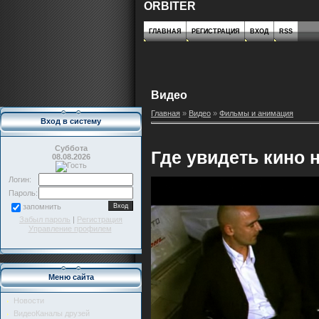
ORBITER
ГЛАВНАЯ
РЕГИСТРАЦИЯ
ВХОД
RSS
Видео
Главная
»
Видео
»
Фильмы и анимация
Вход в систему
Суббота
Где увидеть кино 
08.08.2026
Логин:
Пароль:
запомнить
Забыл пароль
|
Регистрация
Управление профилем
Меню сайта
Новости
ВидеоКаналы друзей