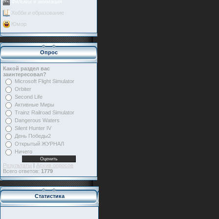
Фильмы и анимация
Хобби и образование
Юмор
Опрос
Какой раздел вас
заинтересовал?
Microsoft Flight Simulator
Orbiter
Second Life
Активные Миры
Trainz Railroad Simulator
Dangerous Waters
Silent Hunter IV
День Победы2
Открытый ЖУРНАЛ
Ничего
Результаты
|
Архив опросов
Всего ответов:
1779
Статистика