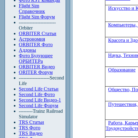
Фото RST команды
Flight Sim
Искусство и 
Справочник
Flight Sim Форум
------------------------
Компьютеры,
Orbiter
ORBITER Статьи
Астрономия
Красота и Здо
ORBITER Фото
Аддоны
Наука, Техни
Фото Будующее
ОРБИТЕРа
ORBITER Видео
Образование
ORITER Форум
--------------------Second
Life
Second Life Статьи
Общество, П
Second Life Фото
Second Life Видео-1
Путешествия,
Second Life Форум
---------Trainz Railroad
Simulator
TRS Статьи
Работа, Карье
TRS Фото
Трудоустройст
TRS Видео