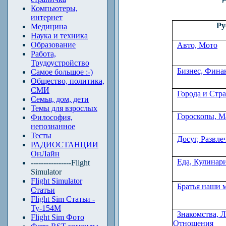
Компьютеры,
интернет
Ру
Медицина
Наука и техника
Образование
Авто, Мото
Работа,
Трудоустройство
Бизнес, Фина
Самое большое :-)
Общество, политика,
СМИ
Города и Стр
Семья, дом, дети
Темы для взрослых
Гороскопы, М
Философия,
непознанное
Тесты
Досуг, Развле
РАДИОСТАНЦИИ
ОнЛайн
Еда, Кулинар
----------------Flight
Simulator
Flight Simulator
Братья наши 
Статьи
Flight Sim Статьи -
Ту-154М
Знакомства, 
Flight Sim Фото
Отношения