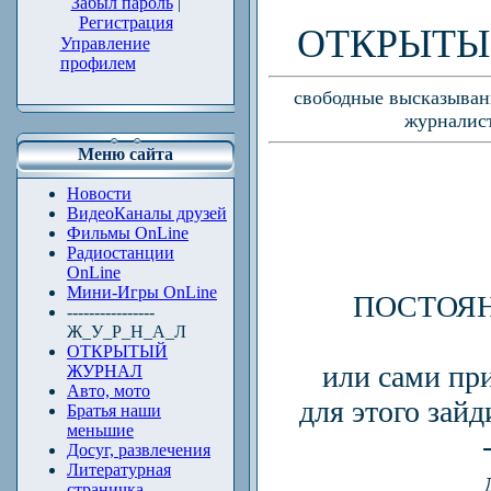
Забыл пароль
|
Регистрация
ОТКРЫТЫ
Управление
профилем
свободные высказывани
журналист
Меню сайта
Новости
ВидеоКаналы друзей
Фильмы OnLine
Радиостанции
OnLine
Мини-Игры OnLine
ПОСТОЯН
----------------
Ж_У_Р_Н_А_Л
ОТКРЫТЫЙ
или сами пр
ЖУРНАЛ
Авто, мото
для этого зайд
Братья наши
меньшие
Досуг, развлечения
Литературная
страничка