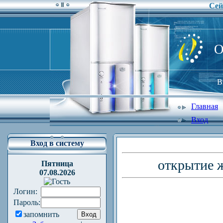
Сей
O
В
Главная
Вход
Вход в систему
открытие ж
Пятница
07.08.2026
Логин:
Пароль:
запомнить