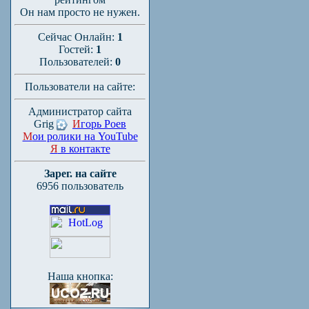
Он нам просто не нужен.
Сейчас Онлайн:
1
Гостей:
1
Пользователей:
0
Пользователи на сайте:
Администратор сайта
Grig
И
горь Роев
М
ои ролики на YouTube
Я
в контакте
Зарег. на сайте
6956 пользователь
Наша кнопка: