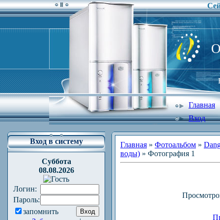
Сей
O
Главная
Вход
Вход в систему
Главная
»
Фотоальбом
»
Dang
воды)
» Фотография 1
Суббота
08.08.2026
Логин:
Просмотро
Пароль:
запомнить
П