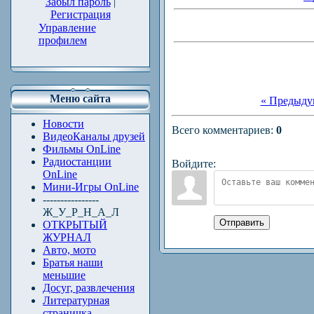
Забыл пароль
|
Регистрация
Управление
профилем
Меню сайта
« Предыду
Новости
Всего комментариев
:
0
ВидеоКаналы друзей
Фильмы OnLine
Радиостанции
Войдите:
OnLine
Мини-Игры OnLine
----------------
Ж_У_Р_Н_А_Л
Отправить
ОТКРЫТЫЙ
ЖУРНАЛ
Авто, мото
Братья наши
меньшие
Досуг, развлечения
Литературная
страничка