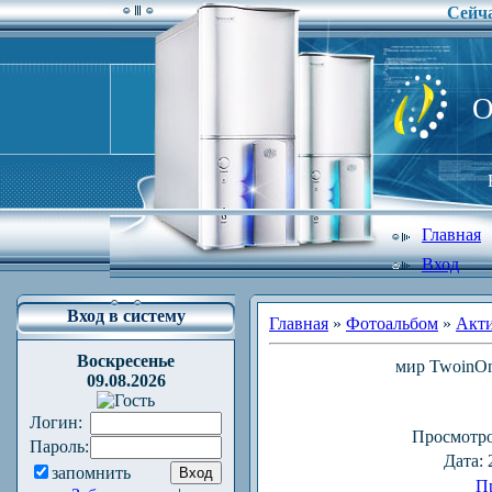
Сейча
O
Главная
Вход
Вход в систему
Главная
»
Фотоальбом
»
Акт
Воскресенье
мир TwoinOn
09.08.2026
Логин:
Просмотр
Пароль:
Дата
:
запомнить
П