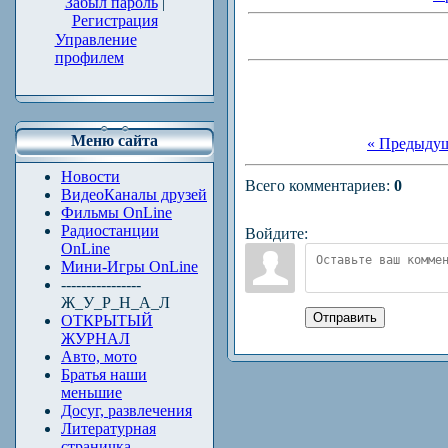
Забыл пароль
|
Регистрация
Управление
профилем
Меню сайта
« Предыду
Новости
Всего комментариев
:
0
ВидеоКаналы друзей
Фильмы OnLine
Радиостанции
Войдите:
OnLine
Мини-Игры OnLine
----------------
Ж_У_Р_Н_А_Л
Отправить
ОТКРЫТЫЙ
ЖУРНАЛ
Авто, мото
Братья наши
меньшие
Досуг, развлечения
Литературная
страничка