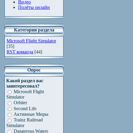
Видео
Полёты онлайн
Категории раздела
Microsoft Flight Simulator
[35]
RST команда
[44]
Опрос
Какой раздел вас
заинтересовал?
Microsoft Flight
Simulator
Orbiter
Second Life
Активные Миры
Trainz Railroad
Simulator
Dangerous Waters