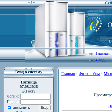
Сей
O
В
Главная
Вход
Вход в систему
Главная
»
Фотоальбом
»
Micro
Пятница
07.08.2026
Просмотр
Логин:
Пароль:
П
запомнить