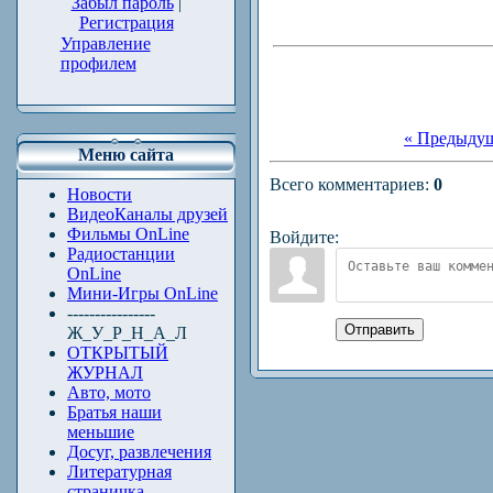
Забыл пароль
|
Регистрация
Управление
профилем
« Предыду
Меню сайта
Всего комментариев
:
0
Новости
ВидеоКаналы друзей
Фильмы OnLine
Войдите:
Радиостанции
OnLine
Мини-Игры OnLine
----------------
Отправить
Ж_У_Р_Н_А_Л
ОТКРЫТЫЙ
ЖУРНАЛ
Авто, мото
Братья наши
меньшие
Досуг, развлечения
Литературная
страничка