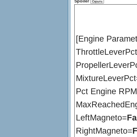
Spoiler
[Engine Paramet
ThrottleLeverPc
PropellerLeverP
MixtureLeverPct
Pct Engine RP
MaxReachedEng
LeftMagneto=
Fa
RightMagneto=
F