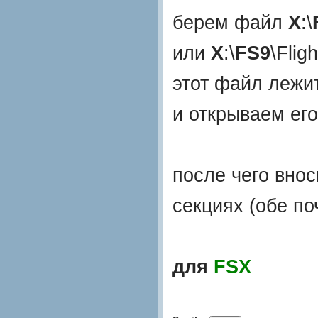
берем файл
Х
:\
или
Х
:\
FS9
\Flig
этот файл лежи
и открываем ег
после чего вно
секциях (обе по
для
FSX