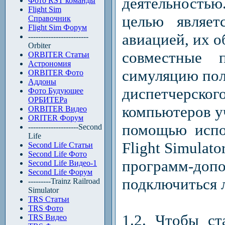
деятельностью
Фото RST команды
Flight Sim
целью являет
Справочник
Flight Sim Форум
авиацией, их 
------------------------
Orbiter
совместные п
ORBITER Статьи
Астрономия
симуляцию пол
ORBITER Фото
Аддоны
диспетчерск
Фото Будующее
ОРБИТЕРа
компьютеров уч
ORBITER Видео
ORITER Форум
помощью испо
--------------------Second
Life
Flight Simulat
Second Life Статьи
Second Life Фото
программ-до
Second Life Видео-1
Second Life Форум
подключиться
---------Trainz Railroad
Simulator
TRS Статьи
TRS Фото
1.2. Чтобы с
TRS Видео