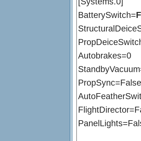
[Systems.0]
BatterySwitch=
F
StructuralDeice
PropDeiceSwitc
Autobrakes=0
StandbyVacuum
PropSync=Fals
AutoFeatherSwi
FlightDirector=F
PanelLights=Fal