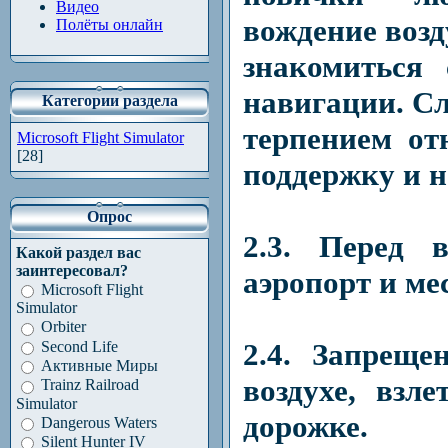
Видео
вождение возд
Полёты онлайн
знакомиться
навигации. Сл
Категории раздела
терпением от
Microsoft Flight Simulator
[28]
поддержку и 
Опрос
2.3. Перед 
Какой раздел вас
заинтересовал?
аэропорт и ме
Microsoft Flight
Simulator
Orbiter
2.4. Запреще
Second Life
Активные Миры
воздухе, взл
Trainz Railroad
Simulator
дорожке.
Dangerous Waters
Silent Hunter IV