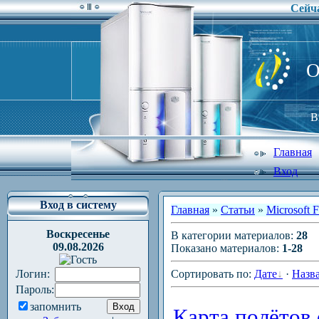
Сейча
O
В
Главная
Вход
Вход в систему
Главная
»
Статьи
»
Microsoft F
Воскресенье
В категории материалов
:
28
09.08.2026
Показано материалов
:
1-28
Логин:
Сортировать по
:
Дате
·
Назв
Пароль:
запомнить
Карта полётов