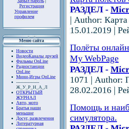
Забыл пароль
|
Регистрация
РАЗДЕЛ -
Micr
Управление
профилем
| Author: Карт
15.01.2019
| Ре
Меню сайта
Полёты онлай
Новости
My WebPage
ВидеоКаналы друзей
Фильмы OnLine
Радиостанции
РАЗДЕЛ -
Micr
OnLine
Мини-Игры OnLine
1071 | Author:
----------------
Ж_У_Р_Н_А_Л
28.02.2016
| Ре
ОТКРЫТЫЙ
ЖУРНАЛ
Авто, мото
Помощь и наиб
Братья наши
меньшие
симулятора.
Досуг, развлечения
Литературная
РАЗДЕЛ -
Micr
страничка