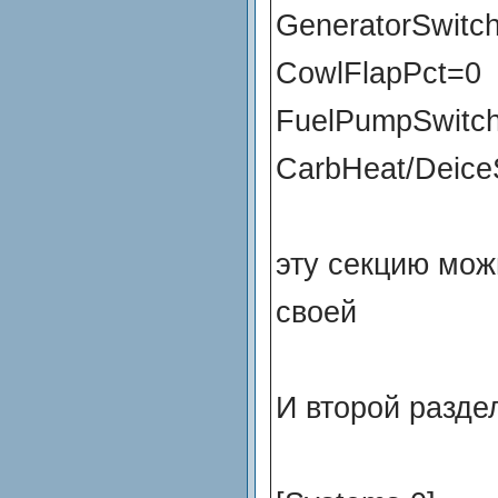
GeneratorSwitc
CowlFlapPct=0
FuelPumpSwitc
CarbHeat/Deice
эту секцию мож
своей
И второй раздел