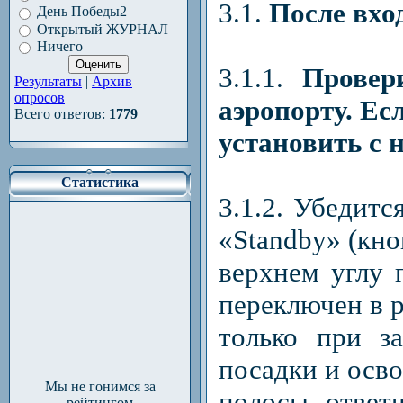
3.1.
После вхо
День Победы2
Открытый ЖУРНАЛ
Ничего
3.1.1.
Провер
Результаты
|
Архив
опросов
аэропорту. Ес
Всего ответов:
1779
установить с 
Статистика
3.1.2. Убедитс
«Standby» (кно
верхнем углу 
переключен в 
только при за
посадки и осв
Мы не гонимся за
полосы ответ
рейтингом