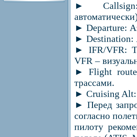
► Callsig
автоматически)
► Departure: А
► Destination:
► IFR/VFR: Т
VFR – визуаль
► Flight rout
трассами.
► Cruising Alt
► Перед запро
согласно полет
пилоту рекоме