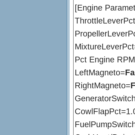
[Engine Paramet
ThrottleLeverPc
PropellerLeverP
MixtureLeverPct
Pct Engine RP
LeftMagneto=
Fa
RightMagneto=
F
GeneratorSwitc
CowlFlapPct=1.
FuelPumpSwitc