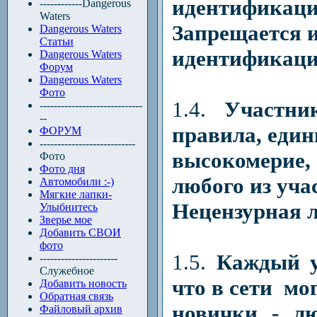
идентификации
------------Dangerous
Waters
Запрещается и
Dangerous Waters
Статьи
идентификации
Dangerous Waters
Форум
Dangerous Waters
Фото
1.4.
Участни
-----------------------------
--
правила, един
ФОРУМ
---------------------------
высокомерие,
Фото
Фото дня
любого из уча
Автомобили :-)
Мягкие лапки-
Нецензурная л
Улыбнитесь
Зверье мое
Добавить СВОИ
фото
1.5.
Каждый у
----------------------
Служебное
что в сети мо
Добавить новость
Обратная связь
новички - л
Файловый архив