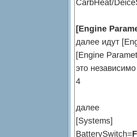
CarbHeat/Deice
[Engine Parame
далее идут [Eng
[Engine Paramet
это независимо 
4
далее
[Systems]
BatterySwitch=
F