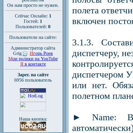
Он нам просто не нужен.
полета ответч
Сейчас Онлайн:
1
включен посто
Гостей:
1
Пользователей:
0
Пользователи на сайте:
3.1.3. Соста
Администратор сайта
диспетчеру, не
Grig
И
горь Роев
М
ои ролики на YouTube
контролиру
Я
в контакте
диспетчером У
Зарег. на сайте
6956 пользователь
или нет. Обя
полетном план
► Name: Ва
Наша кнопка:
автоматически)