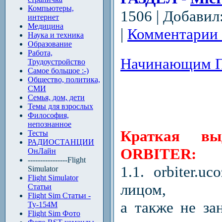
Компьютеры,
1506 | Добавил
интернет
Медицина
|
Комментарии 
Наука и техника
Образование
Работа,
Начинающим 
Трудоустройство
Самое большое :-)
Общество, политика,
СМИ
Семья, дом, дети
Темы для взрослых
Философия,
непознанное
Краткая вы
Тесты
РАДИОСТАНЦИИ
ORBITER:
ОнЛайн
----------------Flight
1.1. orbiter.u
Simulator
Flight Simulator
лицом,
Статьи
Flight Sim Статьи -
а также не за
Ту-154М
Flight Sim Фото