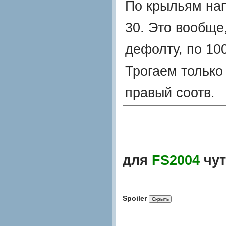
По крыльям нап
30. Это вообще
дефолту, по 10
Трогаем только 
правый соотв.
для
FS2004
чут
Spoiler