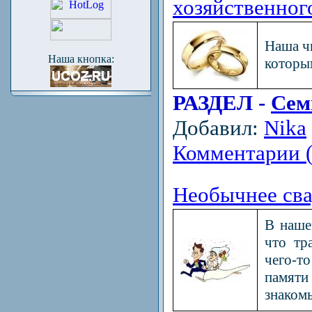
хозяйственног
Наша ч
Наша кнопка:
которым
РАЗДЕЛ -
Сем
Добавил:
Nika
Комментарии (
Необычнее св
В наше
что тр
чего-то
памяти 
знаком