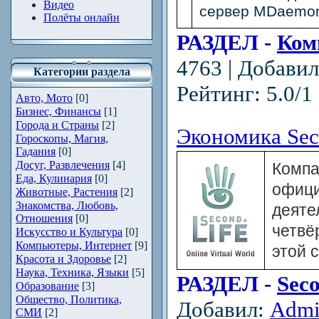
Видео
сервер MDaemon
Полёты онлайн
РАЗДЕЛ -
Ком
4763 | Добави
Категории раздела
Рейтинг: 5.0/1 
Авто, Мото
[0]
Бизнес, Финансы
[1]
Города и Страны
[2]
Экономика Seco
Гороскопы, Магия,
Гадания
[0]
Досуг, Развлечения
[4]
Ком
Еда, Кулинария
[0]
офиц
Животные, Растения
[2]
Знакомства, Любовь,
деяте
Отношения
[0]
четвё
Искусство и Культура
[0]
Компьютеры, Интернет
[9]
этой 
Красота и Здоровье
[2]
Наука, Техника, Языки
[5]
РАЗДЕЛ -
Seco
Образование
[3]
Общество, Политика,
Добавил:
Adm
СМИ
[2]