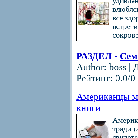
удивлен
влюблен
все здо
встрети
сокрове
РАЗДЕЛ -
Сем
Author: boss |
Рейтинг: 0.0/0 
Американцы ма
книги
Америк
традиц
свидете