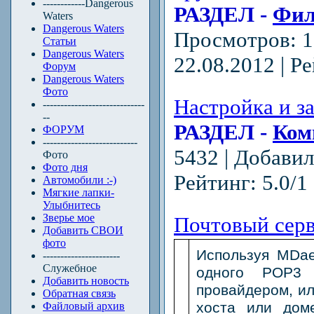
------------Dangerous
РАЗДЕЛ -
Фил
Waters
Dangerous Waters
Просмотров: 1
Статьи
Dangerous Waters
22.08.2012
| Ре
Форум
Dangerous Waters
Фото
Настройка и з
-----------------------------
--
РАЗДЕЛ -
Ком
ФОРУМ
---------------------------
5432 | Добави
Фото
Фото дня
Рейтинг: 5.0/1 
Автомобили :-)
Мягкие лапки-
Улыбнитесь
Зверье мое
Почтовый сер
Добавить СВОИ
фото
Используя MDae
----------------------
Служебное
одного POP3 
Добавить новость
провайдером, ил
Обратная связь
хоста или дом
Файловый архив