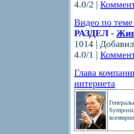
4.0/2 |
Коммент
Видео по теме
РАЗДЕЛ -
Жив
1014 | Добави
4.0/1 |
Коммент
Глава компани
интернета
Генераль
Symposi
всемирно