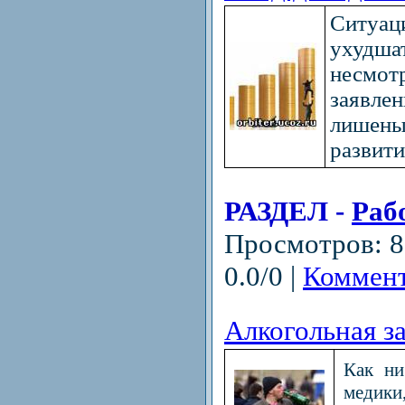
Ситуац
ухудша
несмо
заявле
лишены
развит
РАЗДЕЛ -
Раб
Просмотров: 8
0.0/0 |
Коммент
Алкогольная з
Как ни
медики,