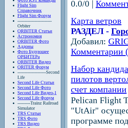
Фото RST команды
0.0/0 |
Коммент
Flight Sim
Справочник
Flight Sim Форум
Карта ветров
------------------------
Orbiter
РАЗДЕЛ -
Гор
ORBITER Статьи
Астрономия
Добавил:
GRI
ORBITER Фото
Аддоны
Комментарии (
Фото Будующее
ОРБИТЕРа
ORBITER Видео
Набор кандида
ORITER Форум
--------------------Second
пилотов верто
Life
Second Life Статьи
счет компании
Second Life Фото
Second Life Видео-1
Pelican Flight
Second Life Форум
---------Trainz Railroad
"UtAir" осуще
Simulator
TRS Статьи
программе под
TRS Фото
TRS Видео