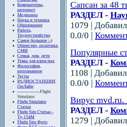
Сапсан за 48 т
Компьютеры,
интернет
РАЗДЕЛ -
Нау
Медицина
Наука и техника
1079 | Добави
Образование
Работа,
0.0/0 |
Коммент
Трудоустройство
Самое большое :-)
Общество, политика,
Популярные ст
СМИ
Семья, дом, дети
РАЗДЕЛ -
Ком
Темы для взрослых
Философия,
1108 | Добави
непознанное
Тесты
0.0/0 |
Коммент
РАДИОСТАНЦИИ
ОнЛайн
----------------Flight
Simulator
Вирус mvd.ru.
Flight Simulator
Статьи
РАЗДЕЛ -
Ком
Flight Sim Статьи -
Ту-154М
1279 | Добави
Flight Sim Фото