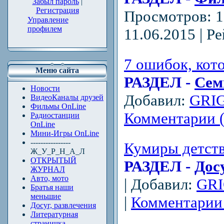
Забыл пароль
|
Регистрация
Просмотров: 1
Управление
профилем
11.06.2015
| Ре
7 ошибок, ко
Меню сайта
РАЗДЕЛ -
Сем
Новости
Добавил:
GRI
ВидеоКаналы друзей
Фильмы OnLine
Комментарии (
Радиостанции
OnLine
Мини-Игры OnLine
----------------
Кумиры детств
Ж_У_Р_Н_А_Л
ОТКРЫТЫЙ
РАЗДЕЛ -
Дос
ЖУРНАЛ
Авто, мото
| Добавил:
GR
Братья наши
меньшие
|
Комментарии 
Досуг, развлечения
Литературная
страничка