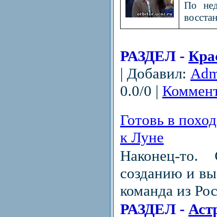
По нед
восста
РАЗДЕЛ -
Кра
| Добавил:
Adm
0.0/0 |
Коммент
Готовь в похо
к Луне
Наконец-то.
созданию и вы
команда из Рос
РАЗДЕЛ -
Аст