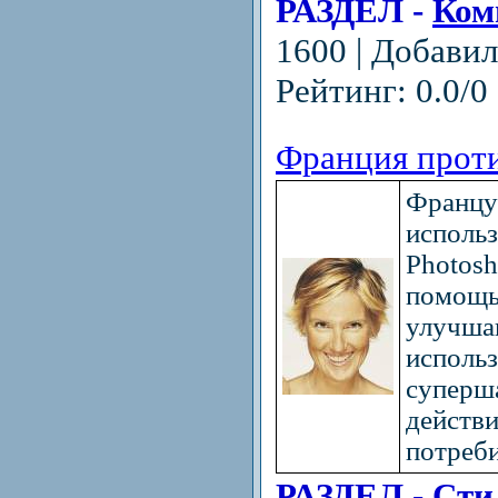
РАЗДЕЛ -
Ком
1600 | Добави
Рейтинг: 0.0/0 
Франция проти
Францу
исполь
Photosh
помощь
улучша
исполь
суперш
действи
потреби
РАЗДЕЛ -
Сти