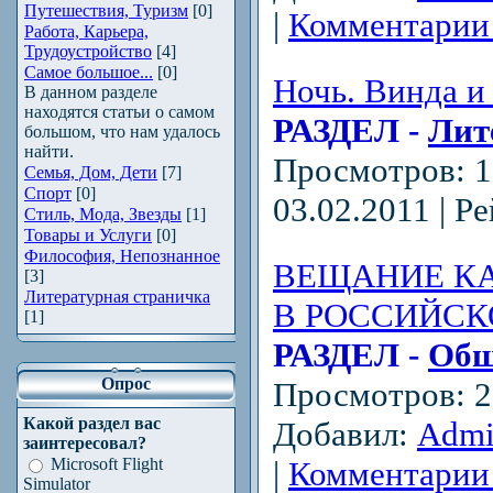
Путешествия, Туризм
[0]
|
Комментарии 
Работа, Карьера,
Трудоустройство
[4]
Самое большое...
[0]
Ночь. Винда и
В данном разделе
находятся статьи о самом
РАЗДЕЛ -
Лит
большом, что нам удалось
найти.
Просмотров: 1
Семья, Дом, Дети
[7]
Спорт
[0]
03.02.2011
| Ре
Стиль, Мода, Звезды
[1]
Товары и Услуги
[0]
Философия, Непознанное
ВЕЩАНИЕ К
[3]
Литературная страничка
В РОССИЙСК
[1]
РАЗДЕЛ -
Общ
Опрос
Просмотров: 29
Какой раздел вас
Добавил:
Adm
заинтересовал?
|
Комментарии 
Microsoft Flight
Simulator