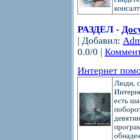
консалт
РАЗДЕЛ -
Дос
| Добавил:
Adm
0.0/0 |
Коммент
Интернет пом
Люди, с
Интерне
есть ша
поборот
девятин
програ
обнаде