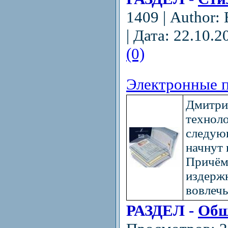
1409 | Author:
| Дата:
22.10.2
(0)
Электронные п
Дмитри
техноло
следующ
начнут 
Причём 
издерж
вовлечь
РАЗДЕЛ -
Общ