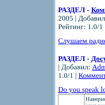
РАЗДЕЛ -
Ком
2005 | Добави
Рейтинг: 1.0/1 
Слушаем ради
РАЗДЕЛ -
Дос
| Добавил:
Adm
1.0/1 |
Коммент
Do you speak 
Наверно