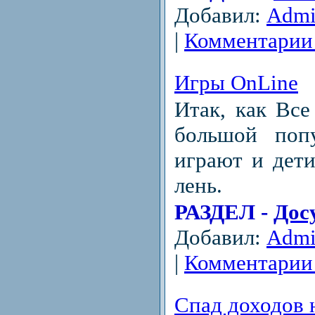
Добавил:
Adm
|
Комментарии 
Игры OnLine
Итак, как Все
большой поп
играют и дети
лень.
РАЗДЕЛ -
Дос
Добавил:
Adm
|
Комментарии 
Спад доходов 