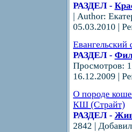
РАЗДЕЛ -
Кра
| Author: Екат
05.03.2010
| Ре
Евангельский 
РАЗДЕЛ -
Фил
Просмотров: 1
16.12.2009
| Ре
О породе коше
КШ (Страйт)
РАЗДЕЛ -
Жив
2842 | Добави