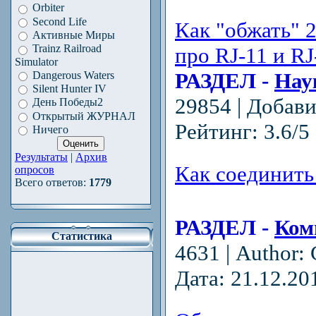
Orbiter
Second Life
Как "обжать" 
Активные Миры
Trainz Railroad
про RJ-11 и RJ
Simulator
РАЗДЕЛ -
Нау
Dangerous Waters
Silent Hunter IV
29854 | Добав
День Победы2
Открытый ЖУРНАЛ
Рейтинг: 3.6/5 
Ничего
Результаты
|
Архив
Как соединить
опросов
Всего ответов:
1779
РАЗДЕЛ -
Ком
Статистика
4631 | Author:
Дата:
21.12.20