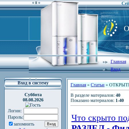
Сей
O
В
Главная
Вход
Вход в систему
Главная
»
Статьи
» ОТКРЫ
Суббота
В разделе материалов
:
40
08.08.2026
Показано материалов
:
1-40
Логин:
Что скрыто по
Пароль:
запомнить
РАЗДЕЛ -
Фил