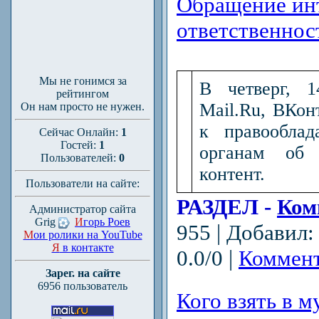
Обращение ин
ответственнос
Мы не гонимся за
В четверг, 1
рейтингом
Mail.Ru, ВКон
Он нам просто не нужен.
к правооблад
Сейчас Онлайн:
1
Гостей:
1
органам об о
Пользователей:
0
контент.
Пользователи на сайте:
РАЗДЕЛ -
Ком
Администратор сайта
Grig
И
горь Роев
955 | Добавил
М
ои ролики на YouTube
Я
в контакте
0.0/0 |
Коммент
Зарег. на сайте
6956 пользователь
Кого взять в 