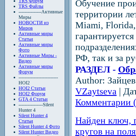
Обучение прои
TRS Форум
TRS Файлы
территории лет
---------------Активные
Миры
Miami, Florida
НОВОСТИ из
Миров
гарантируется
Активные миры
Статьи
подразделения
Активные миры
Фото
РФ, так и за р
Активные Миры -
Видео
Активные миры
РАЗДЕЛ -
Обр
Форум
--------------------------
Author: Зайце
HOI2
HOI2 Статьи
VZaytseva
| Да
HOI2 Форум
GTA 4 Статьи
Комментарии (
----------------Silent
Hunter 4
Silent Hunter 4
Найден ключ, 
Статьи
Silent Hunter 4 Фото
кругов на пол
Silent Hunter Видео