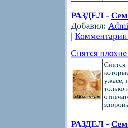
РАЗДЕЛ -
Сем
Добавил:
Adm
|
Комментарии 
Снятся плохие 
Снятся 
которые
ужасе, 
только 
отпечат
здоровь
РАЗДЕЛ -
Сем